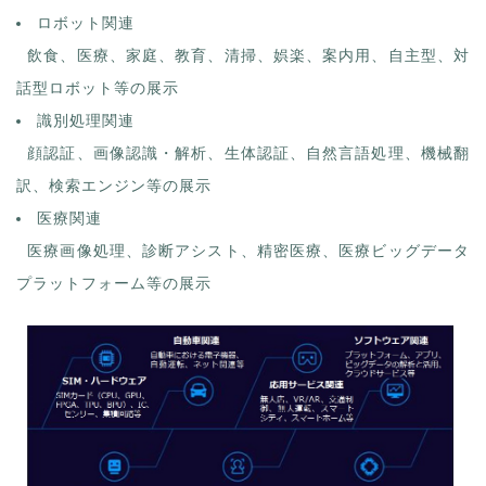
ロボット関連
飲食、医療、家庭、教育、清掃、娯楽、案内用、自主型、対
話型ロボット等の展示
識別処理関連
顔認証、画像認識・解析、生体認証、自然言語処理、機械翻
訳、検索エンジン等の展示
医療関連
医療画像処理、診断アシスト、精密医療、医療ビッグデータ
プラットフォーム等の展示