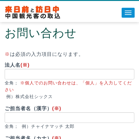
Toggl
navig
お問い合わせ
◆ウィマッチについて
◆チャイナマッチについて
※
◆販売代理について
は必須の入力項目になります。
法人名
(※)
◆お問い合わせ
全角；
※個人でのお問い合わせは、「個人」を入力してくだ
さい
例）株式会社シックス
ご担当者名（漢字）
(※)
全角； 例）チャイナマッチ 太郎
ご担当者名（カナ）
(※)